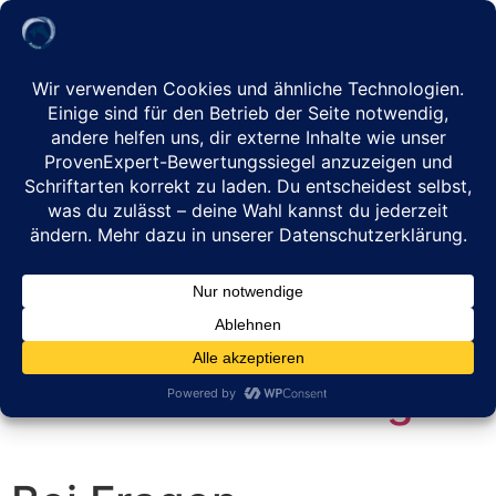
Under Construction!
Hier wird gerade
gearbeitet.
Zur Terminbuchung
gehe zu
Reitsimulator
– Reiten in Balance –
Terminbuchung