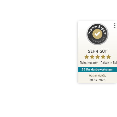
Empfehlungen auf
ProvenExpert.com
5,00
/
5,00
53
3
4
Bewertungen von
Bewertungen auf
anderen Quellen
ProvenExpert.com
Blick aufs ProvenExpert-Profil werfen
SEHR GUT
13.06.2026
Anonym
5,00
Reitsimulator - Reiten in Ba
Ich kam mit den Erwartungen zum
56
Kundenbewertungen
Reitsimulator in Erftstadt, dass ich etwas
über meinen Sitz erfahre und Tipp...
Authentizität
30.07.2026